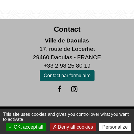
Contact
Ville de Daoulas
17, route de Loperhet
29460 Daoulas - FRANCE
+33 2 98 25 80 19
Contact par formulaire
This site uses cookies and gives you control over what you want
Mentions légales
-
Politique de confidentialité
-
to activate
OK, accept all
Deny all cookies
Personalize
Accessibilité
-
Plan du site
-