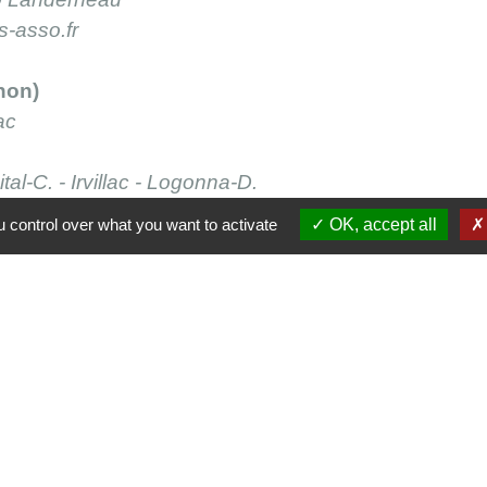
-asso.fr
non)
ac
tal-C. - Irvillac - Logonna-D.
29460 Dirinon - 02 98 07 34 85
 control over what you want to activate
OK, accept all
et - St-Urbain
intes
419.89 kB)