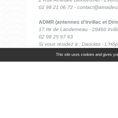
02 98 21 06 72 -
contact@amadeus
ADMR (antennes d’Irvillac et Diri
17 rte de Landerneau - 29460 Irvill
02 98 25 97 63
Si vous résidez à : Daoulas - L’Hôpi
Hôtel d’entreprises de Lannuzel - 
This site uses cookies and gives you
Si vous résidez à : Dirinon - Loperh
Liste de pièces jo
file_download
Lieux Ressources.pdf (PDF - 