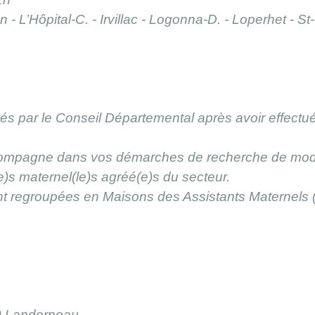
n - L’Hôpital-C. - Irvillac - Logonna-D. - Loperhet - S
s par le Conseil Départemental après avoir effectué 
compagne dans vos démarches de recherche de mode 
(e)s maternel(le)s agréé(e)s du secteur.
t regroupées en Maisons des Assistants Maternels (M
0 Landerneau