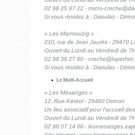
02 98 25 97 22 -
micro-creche@da
Si vous résidez à : Daoulas - Dirinon
« Les Marmouzig »
210, rue de Jean Jaurès - 29470 L
Ouvert du Lundi au Vendredi de 7
02 98 36 27 80 -
creche@loperhet.f
Si vous résidez à : Daoulas - Dirin
Le Multi-Accueil
« Les Mésanges »
12, Rue Kéréol - 29460 Dirinon
Un lieu associatif pour l’accueil d
Ouvert du Lundi au Vendredi de 7
02 98 07 14 06 -
lesmesanges.eaj
Site internet :
www.lesmesanges.b